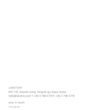
LABOTORY
657-115, Hannam-dong, Yongsan-gu, Seoul, Korea
hello@labotory.com
T. +82 2 798 3778 F. +82 2 798 3779
stay in touch
instagram