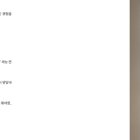
인 경험을
 라는 컨
이 맞닿아
 화려함,