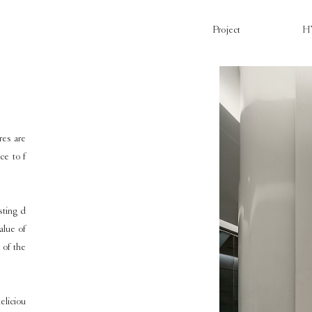
Project
H
res are
ce to f
sting d
alue of
 of the
eliciou