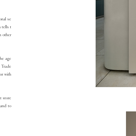
onal se
tells t
n other
the age
e Trade
or with
t store
 and to