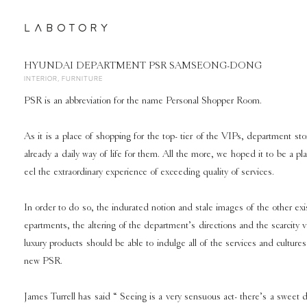
Skip
to
content
HYUNDAI DEPARTMENT PSR SAMSEONG-DONG
INTERIOR, FURNITURE
PSR is an abbreviation for the name Personal Shopper Room.
As it is a place of shopping for the top- tier of the VIPs, department sto
already a daily way of life for them. All the more, we hoped it to be a pla
eel the extraordinary experience of exceeding quality of services.
In order to do so, the indurated notion and stale images of the other exi
epartments, the altering of the department’s directions and the scarcity v
luxury products should be able to indulge all of the services and cultures
new PSR.
James Turrell has said “ Seeing is a very sensuous act- there’s a sweet d