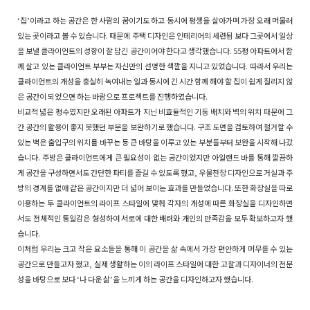
‘집’이라고 하는 공간은 한 사람의 꿈이기도 하고 동시에 평생을 살아가며 가장 오래 머물러
있는 곳이라고 볼 수 있습니다. 때문에 주택 디자인은 인테리어의 세련됨 보다 그곳에서 일상
을 보낼 클라이언트의 성향이 잘 담긴 공간이어야 한다고 생각했습니다. 55평 아파트에서 함
께 살고 있는 클라이언트 부부는 자신만의 선명한 색깔을 지니고 있었습니다. 따라서 우리는
클라이언트의 개성을 충실히 녹여내는 일과 동시에 긴 시간 함께 해야 할 집이 쉽게 질리지 않
은 공간이 되었으면 하는 바람으로 프로젝트를 진행하였습니다.
비교적 넓은 평수였지만 오래된 아파트가 지닌 비효율적인 기둥 배치와 벽의 위치 때문에 그
간 공간의 활용이 좋지 못했던 부분을 보완하기로 했습니다. 구조 도면을 검토하여 철거할 수
있는 벽은 출입구의 위치를 바꾸는 등 큰 바탕을 이루고 있는 부분들부터 보완을 시작해 나갔
습니다. 주방은 클라이언트에게 큰 필요성이 없는 공간이었지만 아일랜드 바를 통해 깔끔하
게 공간을 구성하면서도 간단한 파티를 즐길 수 있도록 했고, 우물천장 디자인으로 거실과 주
방의 경계를 없애 같은 공간이지만 더 넓어 보이는 효과를 만들었습니다. 또한 화장실을 따로
이용하는 두 클라이언트의 라이프 스타일에 맞춰 각자의 개성에 따른 화장실을 디자인하면
서도 전체적인 통일감은 형성하여 서로에 대한 배려와 개인의 만족감을 모두 확보하고자 했
습니다.
이처럼 우리는 크고 작은 요소들을 통해 이 공간을 삶 속에서 가장 편안하게 머무를 수 있는
공간으로 만들고자 했고, 실제 생활하는 이의 라이프 스타일에 대한 고찰과 디자이너의 전문
성을 바탕으로 보다 ‘나 다운 삶’을 느끼게 하는 공간을 디자인하고자 했습니다.