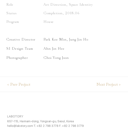
Role
Art Direction, Space Identity
Status
Completion, 2018.06
Program
House
Creative Director
Park Kee Min, Jung Jin Ho
SI Design Team
Ahn Jin Hee
Photographer
Choi Yong Joon
< Prev Project
Next Project >
LABOTORY
657-115, Hannam-dong, Yongsan-gu, Seoul, Korea
hello@labotory.com
T. +82 2 798 3778 F. +82 2 798 3779