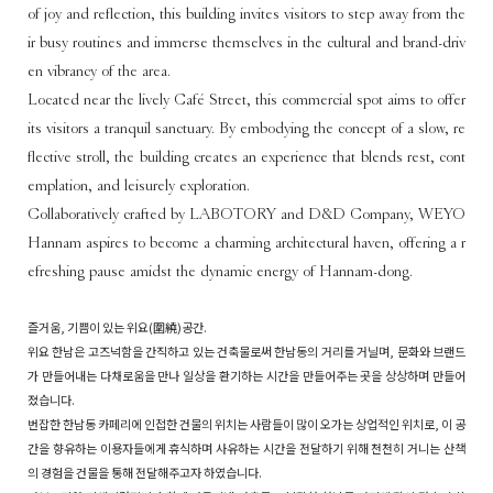
of joy and reflection, this building invites visitors to step away from the
ir busy routines and immerse themselves in the cultural and brand-driv
en vibrancy of the area.
Located near the lively Café Street, this commercial spot aims to offer
its visitors a tranquil sanctuary. By embodying the concept of a slow, re
flective stroll, the building creates an experience that blends rest, cont
emplation, and leisurely exploration.
Collaboratively crafted by LABOTORY and D&D Company, WEYO
Hannam aspires to become a charming architectural haven, offering a r
efreshing pause amidst the dynamic energy of Hannam-dong.
즐거움, 기쁨이 있는 위요(圍繞)공간.
위요 한남은 고즈넉함을 간직하고 있는 건축물로써 한남동의 거리를 거닐며, 문화와 브랜드
가 만들어내는 다채로움을 만나 일상을 환기하는 시간을 만들어주는 곳을 상상하며 만들어
졌습니다.
번잡한 한남동 카페리에 인접한 건물의 위치는 사람들이 많이 오가는 상업적인 위치로, 이 공
간을 향유하는 이용자들에게 휴식하며 사유하는 시간을 전달하기 위해 천천히 거니는 산책
의 경험을 건물을 통해 전달해주고자 하였습니다.