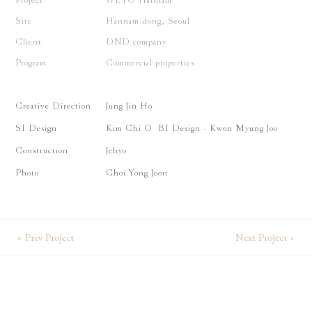
Project
WEYO Hannam
Site
Hannam-dong, Seoul
Client
DND company
Program
Commercial properties
Creative Direction
Jung Jin Ho
SI Design
Kim Chi O BI Design - Kwon Myung Joo
Construction
Jehyo
Photo
Choi Yong Joon
< Prev Project
Next Project >